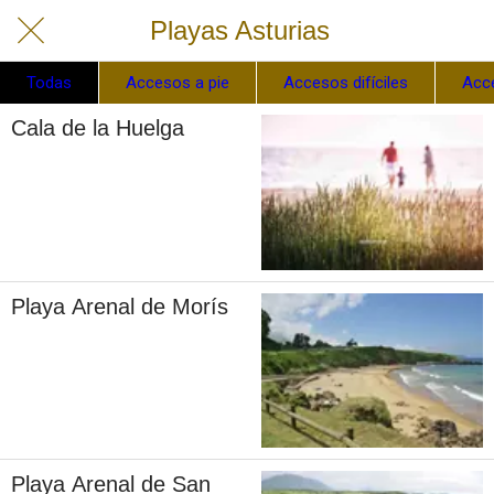
Playas Asturias
Todas
Accesos a pie
Accesos difíciles
Acc
Cala de la Huelga
Playa Arenal de Morís
Playa Arenal de San