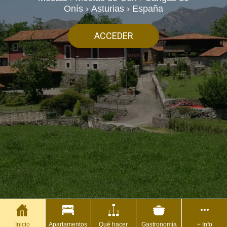
Onís › Asturias › España
ACCEDER
Inicio
Apartamentos
Qué hacer
Gastronomía
+ Info