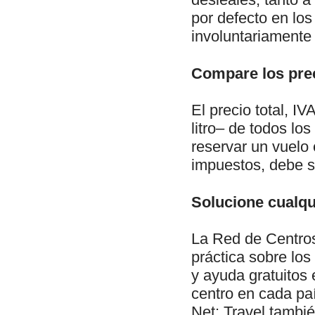
por defecto en los
involuntariamente 
Compare los pre
El precio total, IV
litro– de todos lo
reservar un vuelo e
impuestos, debe se
Solucione cualq
La Red de Centro
práctica sobre lo
y ayuda gratuitos 
centro en cada pa
Net: Travel tambié