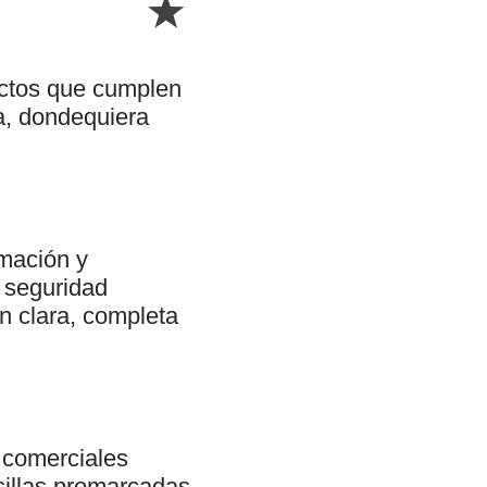
uctos que cumplen
la, dondequiera
rmación y
e seguridad
n clara, completa
 comerciales
asillas premarcadas