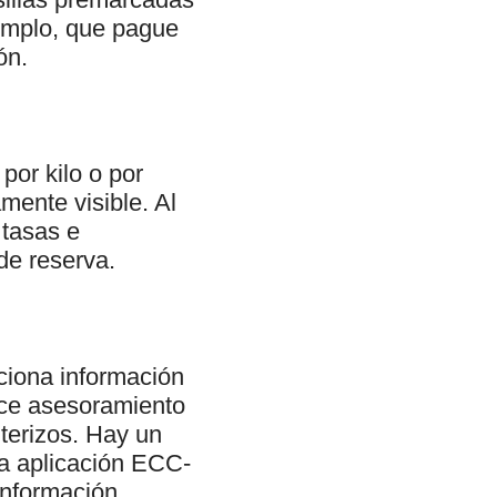
jemplo, que pague
ón.
 por kilo o por
mente visible. Al
s tasas e
de reserva.
iona información
ece asesoramiento
nterizos. Hay un
La aplicación ECC-
información.