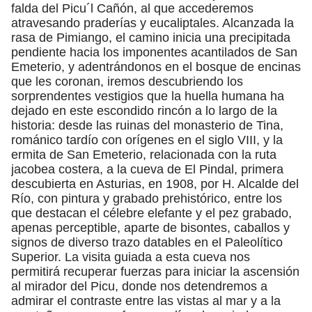
falda del Picu´l Cañón, al que accederemos
atravesando praderías y eucaliptales. Alcanzada la
rasa de Pimiango, el camino inicia una precipitada
pendiente hacia los imponentes acantilados de San
Emeterio, y adentrándonos en el bosque de encinas
que les coronan, iremos descubriendo los
sorprendentes vestigios que la huella humana ha
dejado en este escondido rincón a lo largo de la
historia: desde las ruinas del monasterio de Tina,
románico tardío con orígenes en el siglo VIII, y la
ermita de San Emeterio, relacionada con la ruta
jacobea costera, a la cueva de El Pindal, primera
descubierta en Asturias, en 1908, por H. Alcalde del
Río, con pintura y grabado prehistórico, entre los
que destacan el célebre elefante y el pez grabado,
apenas perceptible, aparte de bisontes, caballos y
signos de diverso trazo datables en el Paleolítico
Superior. La visita guiada a esta cueva nos
permitirá recuperar fuerzas para iniciar la ascensión
al mirador del Picu, donde nos detendremos a
admirar el contraste entre las vistas al mar y a la