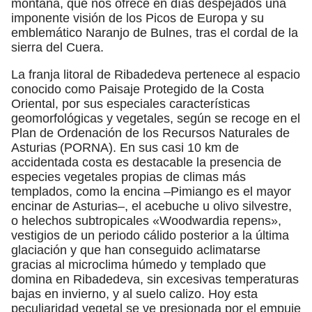
montaña, que nos ofrece en días despejados una
imponente visión de los Picos de Europa y su
emblemático Naranjo de Bulnes, tras el cordal de la
sierra del Cuera.
La franja litoral de Ribadedeva pertenece al espacio
conocido como Paisaje Protegido de la Costa
Oriental, por sus especiales características
geomorfológicas y vegetales, según se recoge en el
Plan de Ordenación de los Recursos Naturales de
Asturias (PORNA). En sus casi 10 km de
accidentada costa es destacable la presencia de
especies vegetales propias de climas más
templados, como la encina –Pimiango es el mayor
encinar de Asturias–, el acebuche u olivo silvestre,
o helechos subtropicales «Woodwardia repens»,
vestigios de un periodo cálido posterior a la última
glaciación y que han conseguido aclimatarse
gracias al microclima húmedo y templado que
domina en Ribadedeva, sin excesivas temperaturas
bajas en invierno, y al suelo calizo. Hoy esta
peculiaridad vegetal se ve presionada por el empuje