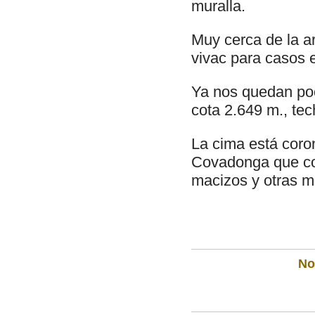
muralla.
Muy cerca de la a
vivac para casos 
Ya nos quedan poc
cota 2.649 m., tec
La cima está coro
Covadonga que con
macizos y otras m
Not