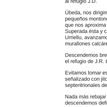
al refugio J.D.
Úbeda, nos dirigim
pequeños montones
que nos aproxima 
Superada ésta y c
Urriellu, avanzamo
murallones calcáre
Descendemos breve
el refugio de J.R.
Evitamos tomar esa
señalizado con jit
septentrionales de
Nada más rebajar 
descendemos defin