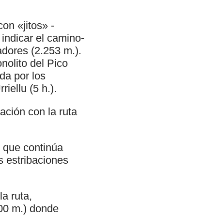
on «jitos» -
indicar el camino-
dores (2.253 m.).
olito del Pico
da por los
iellu (5 h.).
ción con la ruta
o que continúa
s estribaciones
a ruta,
300 m.) donde