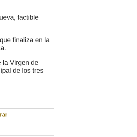
eva, factible
ue finaliza en la
ca.
 la Virgen de
pal de los tres
rar