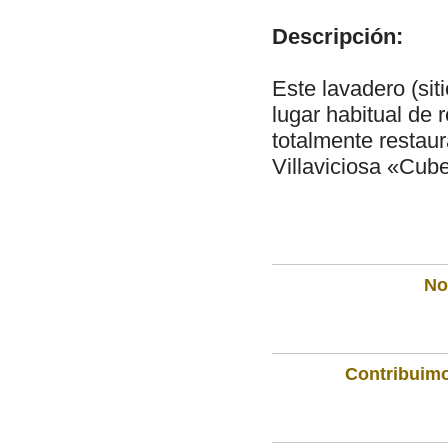
Descripción:
Este lavadero (sit
lugar habitual de 
totalmente restau
Villaviciosa «Cub
Not
Contribuimo