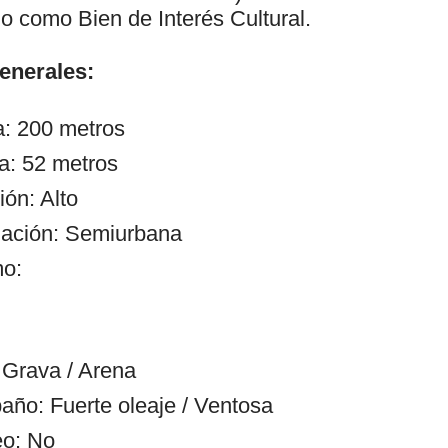
o como Bien de Interés Cultural.
generales:
a: 200 metros
a: 52 metros
ón: Alto
zación: Semiurbana
mo:
Grava / Arena
año: Fuerte oleaje / Ventosa
eo: No