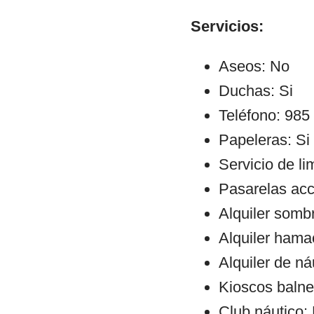
Servicios:
Aseos: No
Duchas: Si
Teléfono: 985
Papeleras: Si
Servicio de li
Pasarelas ac
Alquiler sombr
Alquiler hama
Alquiler de ná
Kioscos balne
Club náutico: