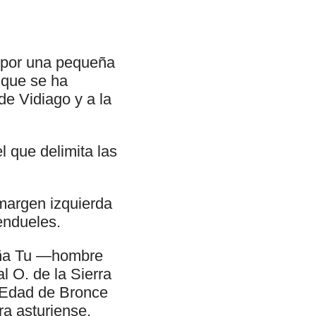
s por una pequeña
 que se ha
de Vidiago y a la
 que delimita las
 margen izquierda
endueles.
Peña Tu —hombre
l O. de la Sierra
a Edad de Bronce
ra asturiense,