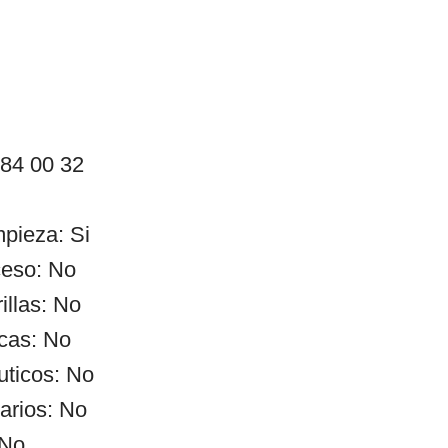
 84 00 32
mpieza: Si
ceso: No
illas: No
cas: No
uticos: No
arios: No
 No