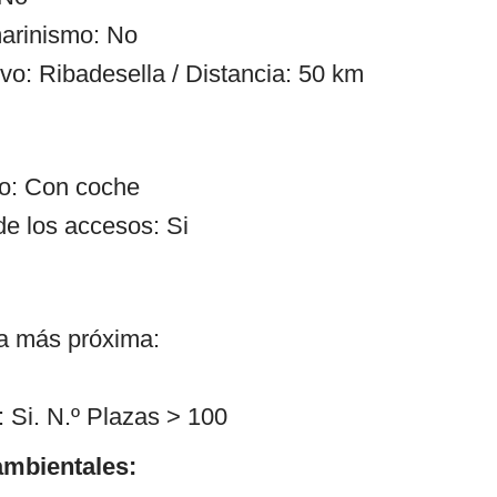
arinismo: No
vo: Ribadesella / Distancia: 50 km
so: Con coche
de los accesos: Si
ía más próxima:
 Si. N.º Plazas > 100
mbientales: