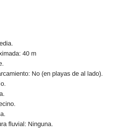
edia.
oximada: 40 m
e.
rcamiento: No (en playas de al lado).
o.
a.
ecino.
a.
 fluvial: Ninguna.