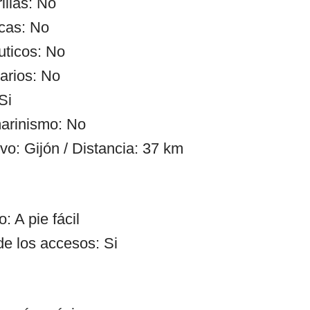
illas: No
cas: No
uticos: No
arios: No
Si
arinismo: No
vo: Gijón / Distancia: 37 km
: A pie fácil
de los accesos: Si