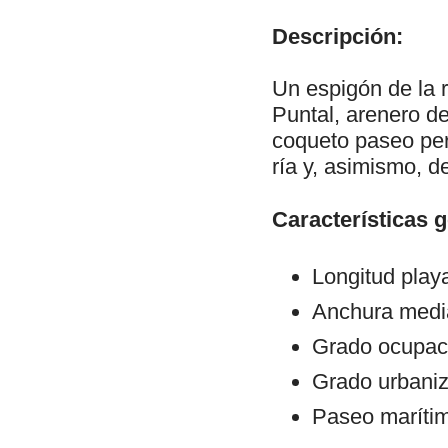
Descripción:
Un espigón de la r
Puntal, arenero d
coqueto paseo per
ría y, asimismo, d
Características 
Longitud play
Anchura medi
Grado ocupac
Grado urbani
Paseo maríti