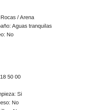
 Rocas / Arena
año: Aguas tranquilas
eo: No
 18 50 00
mpieza: Si
ceso: No