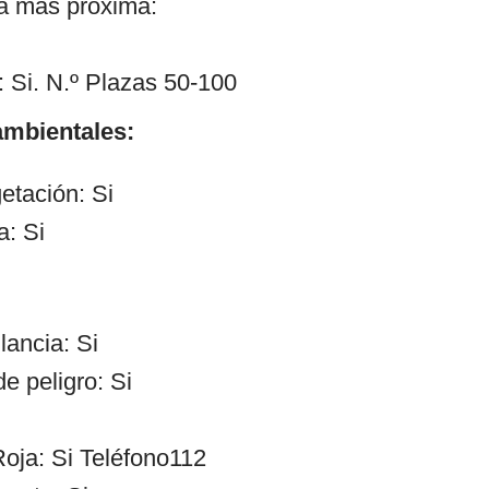
ía más próxima:
 Si. N.º Plazas 50-100
mbientales:
etación: Si
a: Si
lancia: Si
e peligro: Si
oja: Si Teléfono112