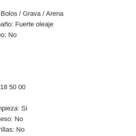
Bolos / Grava / Arena
año: Fuerte oleaje
eo: No
 18 50 00
mpieza: Si
ceso: No
illas: No