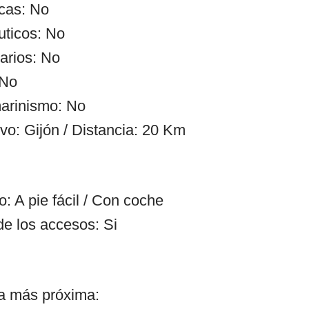
cas: No
uticos: No
arios: No
 No
arinismo: No
vo: Gijón / Distancia: 20 Km
: A pie fácil / Con coche
de los accesos: Si
ía más próxima: