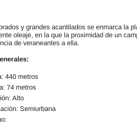
prados y grandes acantilados se enmarca la p
nte oleaje, en la que la proximidad de un camp
ncia de veraneantes a ella.
generales:
a: 440 metros
a: 74 metros
ón: Alto
zación: Semiurbana
mo: