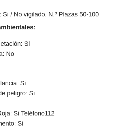
 Si / No vigilado. N.º Plazas 50-100
mbientales:
etación: Si
a: No
lancia: Si
e peligro: Si
oja: Si Teléfono112
ento: Si