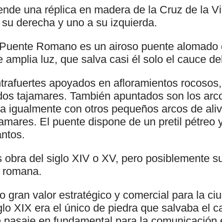
ende una réplica en madera de la Cruz de la Vi
 su derecha y uno a su izquierda.
 Puente Romano es un airoso puente alomado 
e amplia luz, que salva casi él solo el cauce del
trafuertes apoyados en afloramientos rocosos,
udos tajamares. También apuntados son los arco
ta igualmente con otros pequeños arcos de aliv
jamares. El puente dispone de un pretil pétreo 
ntos.
s obra del siglo XIV o XV, pero posiblemente su
a romana.
o gran valor estratégico y comercial para la c
glo XIX era el único de piedra que salvaba el c
e pasaje en fundamental para la comunicación e