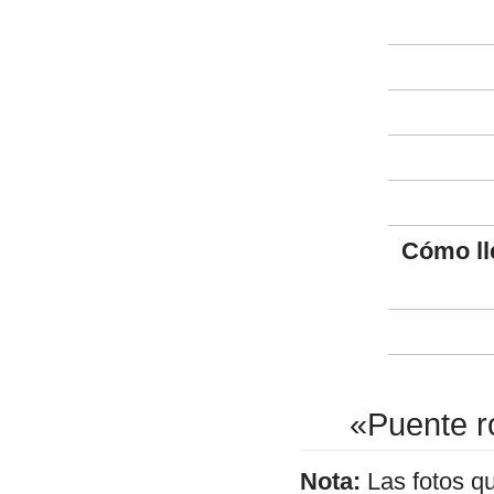
Cómo ll
«Puente r
Nota:
Las fotos q