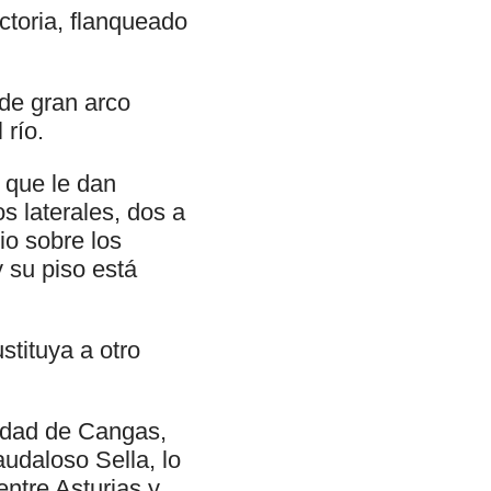
ctoria, flanqueado
de gran arco
 río.
 que le dan
s laterales, dos a
io sobre los
y su piso está
stituya a otro
iudad de Cangas,
audaloso Sella, lo
ntre Asturias y