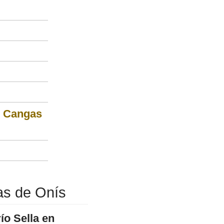
n Cangas
as de Onís
ío Sella en