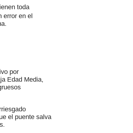
ienen toda
 error en el
na.
vo por
aja Edad Media,
gruesos
arriesgado
que el puente salva
s.