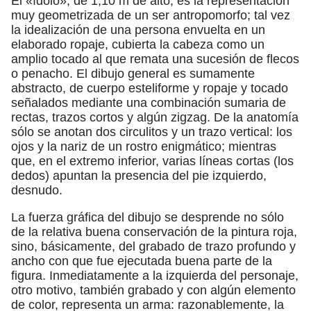
El «ídolo», de 1,10 m de alto, es la representación
muy geometrizada de un ser antropomorfo; tal vez
la idealización de una persona envuelta en un
elaborado ropaje, cubierta la cabeza como un
amplio tocado al que remata una sucesión de flecos
o penacho. El dibujo general es sumamente
abstracto, de cuerpo esteliforme y ropaje y tocado
señalados mediante una combinación sumaria de
rectas, trazos cortos y algún zigzag. De la anatomía
sólo se anotan dos circulitos y un trazo vertical: los
ojos y la nariz de un rostro enigmático; mientras
que, en el extremo inferior, varias líneas cortas (los
dedos) apuntan la presencia del pie izquierdo,
desnudo.
La fuerza gráfica del dibujo se desprende no sólo
de la relativa buena conservación de la pintura roja,
sino, básicamente, del grabado de trazo profundo y
ancho con que fue ejecutada buena parte de la
figura. Inmediatamente a la izquierda del personaje,
otro motivo, también grabado y con algún elemento
de color, representa un arma: razonablemente, la