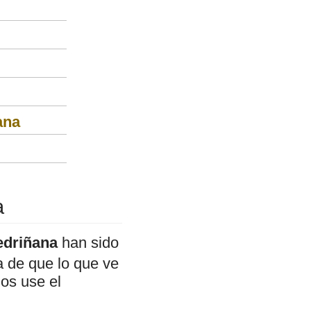
ana
a
edriñana
han sido
a de que lo que ve
mos use el