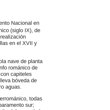
nto Nacional en
ico (siglo IX), de
realización
las en el XVII y
ola nave de planta
unfo románico de
con capiteles
 lleva bóveda de
tro aguas.
rerrománico, todas
 paramento sur;