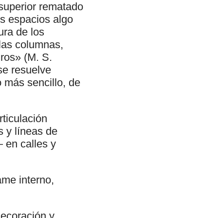
superior rematado
os espacios algo
ura de los
 las columnas,
uros» (M. S.
 se resuelve
o más sencillo, de
rticulación
 y líneas de
 en calles y
ame interno,
ecoración y