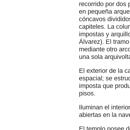
recorrido por dos
en pequeña arquer
cóncavos divididos
capiteles. La colu
impostas y arquill
Álvarez). El tramo
mediante otro arco
una sola arquivolt
El exterior de la 
espacial; se estr
imposta que produ
pisos.
Iluminan el interi
abiertas en la nav
El templo posee d