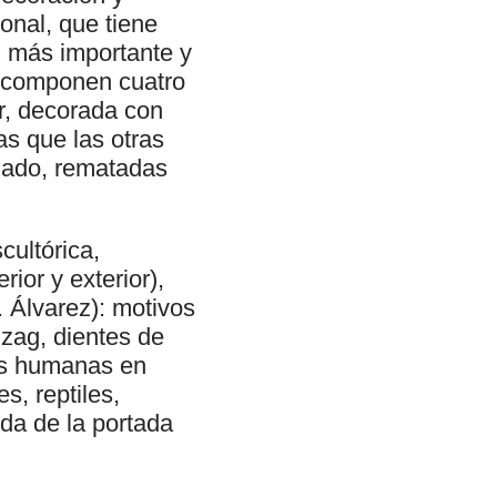
ional, que tiene
, más importante y
a componen cuatro
or, decorada con
s que las otras
 lado, rematadas
cultórica,
rior y exterior),
. Álvarez): motivos
gzag, dientes de
zas humanas en
s, reptiles,
da de la portada