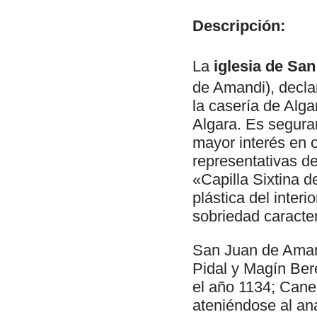
Descripción:
La
iglesia de Sa
de Amandi), decla
la casería de Alg
Algara. Es segura
mayor interés en o
representativas de
«Capilla Sixtina de
plástica del inter
sobriedad caracte
San Juan de Aman
Pidal y Magín Bere
el año 1134; Canel
ateniéndose al aná