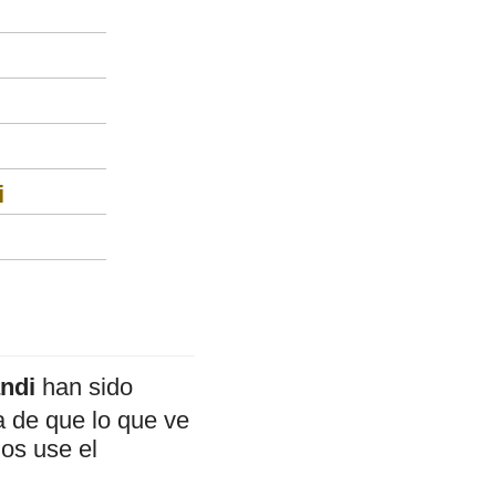
i
ndi
han sido
a de que lo que ve
mos use el