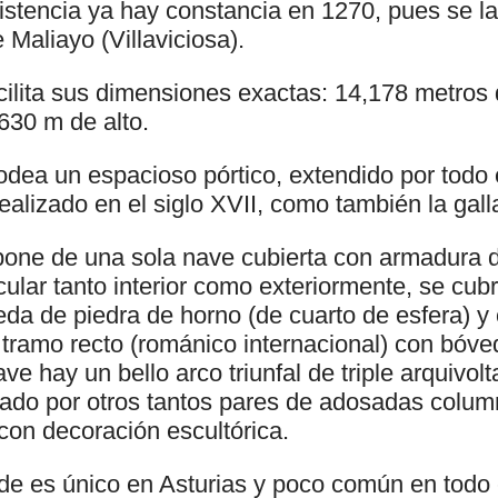
istencia ya hay constancia en 1270, pues se la 
 Maliayo (Villaviciosa).
cilita sus dimensiones exactas: 14,178 metros 
630 m de alto.
odea un espacioso pórtico, extendido por todo e
ealizado en el siglo XVII, como también la gal
pone de una sola nave cubierta con armadura 
cular tanto interior como exteriormente, se cub
eda de piedra de horno (de cuarto de esfera) y
tramo recto (románico internacional) con bóved
ave hay un bello arco triunfal de triple arquivol
lado por otros tantos pares de adosadas colum
 con decoración escultórica.
side es único en Asturias y poco común en todo