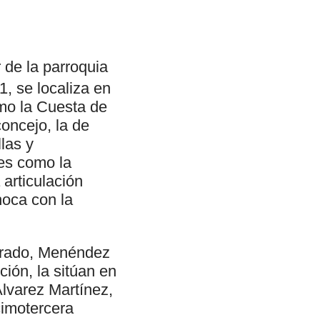
 de la parroquia
, se localiza en
omo la Cuesta de
oncejo, la de
las y
res como la
 articulación
hoca con la
drado, Menéndez
ión, la sitúan en
Álvarez Martínez,
cimotercera