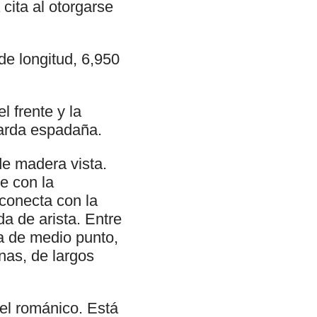
cita al otorgarse
de longitud, 6,950
l frente y la
larda espadaña.
de madera vista.
re con la
 conecta con la
a de arista. Entre
ta de medio punto,
nas, de largos
 el románico. Está