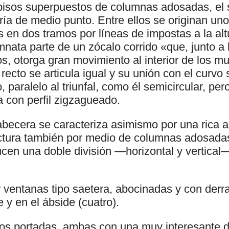
 pisos superpuestos de columnas adosadas, el 
ía de medio punto. Entre ellos se originan un
 en dos tramos por líneas de impostas a la alt
mnata parte de un zócalo corrido «que, junto a
os, otorga gran movimiento al interior de los m
 recto se articula igual y su unión con el curvo
, paralelo al triunfal, como él semicircular, per
a con perfil zigzagueado.
cabecera se caracteriza asimismo por una rica a
uctura también por medio de columnas adosadas
cen una doble división —horizontal y vertical—
or ventanas tipo saetera, abocinadas y con derr
e y en el ábside (cuatro).
os portadas, ambas con una muy interesante d