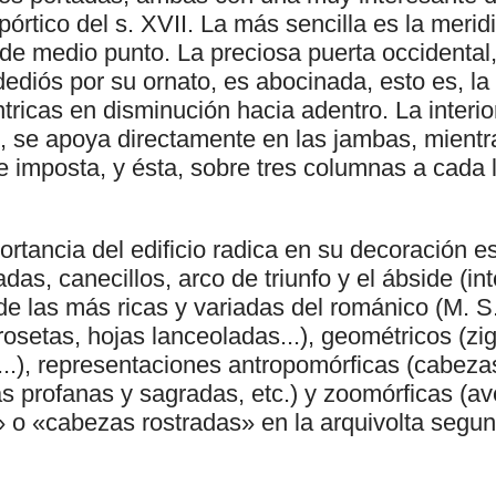
pórtico del s. XVII. La más sencilla es la merid
 de medio punto. La preciosa puerta occidental
dediós por su ornato, es abocinada, esto es, l
tricas en disminución hacia adentro. La interi
, se apoya directamente en las jambas, mientra
re imposta, y ésta, sobre tres columnas a cada
rtancia del edificio radica en su decoración es
das, canecillos, arco de triunfo y el ábside (inte
e las más ricas y variadas del románico (M. S
 rosetas, hojas lanceoladas...), geométricos (zi
o...), representaciones antropomórficas (cabe
s profanas y sagradas, etc.) y zoomórficas (ave
 o «cabezas rostradas» en la arquivolta segun