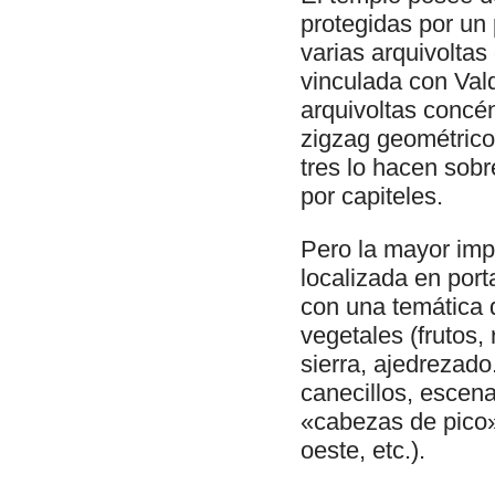
protegidas por un 
varias arquivoltas
vinculada con Val
arquivoltas concén
zigzag geométrico
tres lo hacen sob
por capiteles.
Pero la mayor impo
localizada en porta
con una temática d
vegetales (frutos,
sierra, ajedrezad
canecillos, escena
«cabezas de pico»
oeste, etc.).