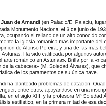
n Juan de Amandi
(en Palacio/El Palaciu, lugar
rada Monumento Nacional el 3 de junio de 1931
ara, ocupando el rellano de un alto conocido c
mente la iglesia románica más importante del c
pinión de Alonso Pereira, y una de las más bel
 Asturias. Ha sido calificada por algunos auto
l arte románico en Asturias». Brilla por la «rica
ior de la cabecera» (M. Soledad Álvarez), que c
rística de los paramentos de su única nave.
di ha planteado problemas de datación. Qua
nguer, entre otros, apoyándose en una inscripc
la, en el siglo XIII, y la profesora Mª Soledad 
lisis estilístico, en la primera mitad de esa de