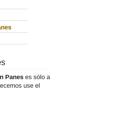
anes
es
en Panes
es sólo a
adecemos use el